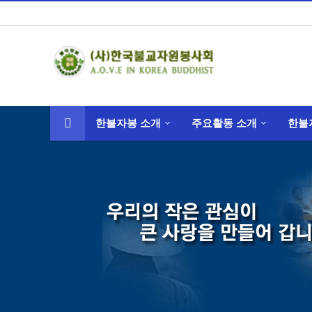
한불자봉 소개
주요활동 소개
한불