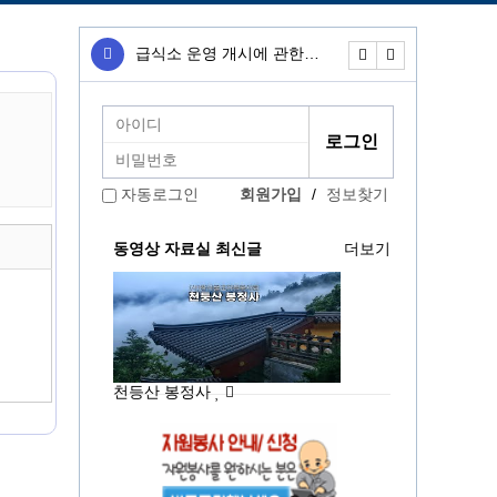
급식소 운영 개시에 관한…
무료급식소 운영개
회원가입
/
정보찾기
자동로그인
동영상 자료실 최신글
더보기
천등산 봉정사