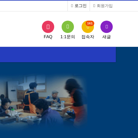
로그인
회원가입
161
FAQ
1:1문의
접속자
새글