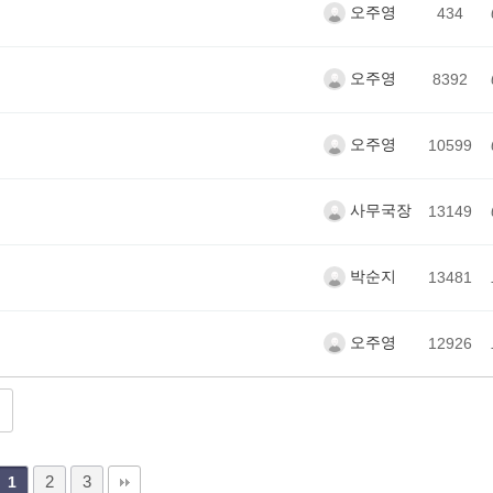
오주영
434
오주영
8392
오주영
10599
사무국장
13149
박순지
13481
오주영
12926
2
3
1