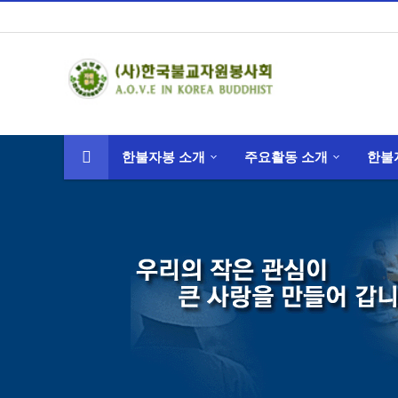
한불자봉 소개
주요활동 소개
한불