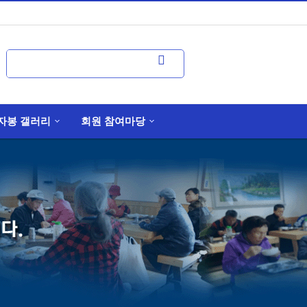
자봉 갤러리
회원 참여마당