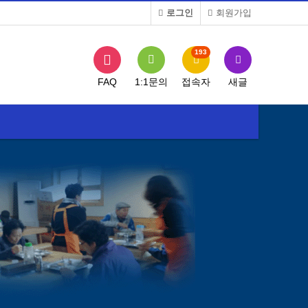
로그인
회원가입
193
FAQ
1:1문의
접속자
새글