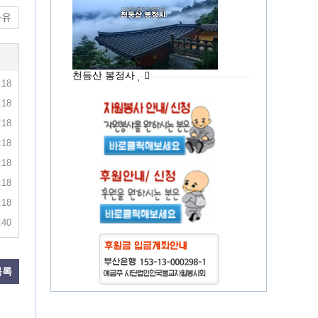
공유
천등산 봉정사
:18
:18
:18
:18
:18
:18
:18
:40
목록