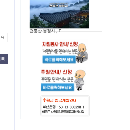
천등산 봉정사
공유
목록