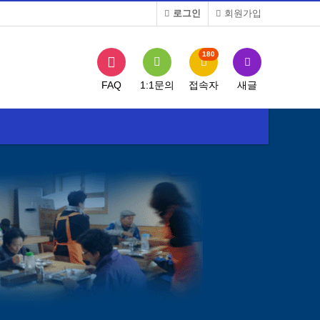
로그인
회원가입
180
FAQ
1:1문의
접속자
새글