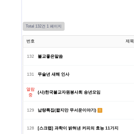
Total 132건
1 페이지
번호
제목
132
불교좋은말씀
131
무술년 새해 인사
열람
(사)한국불교자원봉사회 송년모임
중
129
납량특집(짧지만 무서운이야기)
128
[스크랩] 과학이 밝혀낸 커피의 효능 11가지