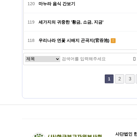
120
마누라 음식 간보기
119
세가지의 귀중한 '황금, 소금, 지금'
118
우리나라 연꽃 시배지 곤곡지(官谷池)
맨끝
2
3
1
사단법인 