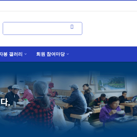
자봉 갤러리
회원 참여마당