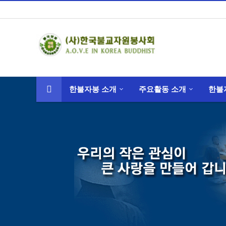
한불자봉 소개
주요활동 소개
한불