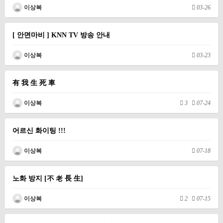
이상복
03-26
[ 안면마비 ] KNN TV 방송 안내
이상복
03-23
有 我 生 死 車
이상복
3
07-24
어르신 화이팅 !!!
이상복
07-18
노화 방지 [不 老 長 生]
이상복
2
07-15