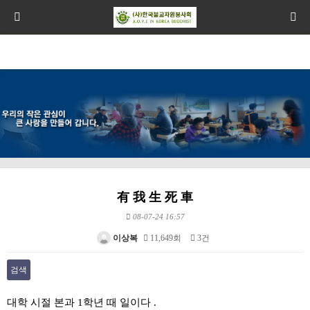
有 我 生 死 車
08-07-24 16:57
이상복
11,649회
3건
검색
본문
대학 시절 본과 1학년 때 일이다 .