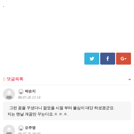
.
댓글목록
박순지
08-07-26 13:14
그런 꿈을 꾸셨다니 젊었을 시절 부터 불심이 대단 하셨겠군요.
지는 맨날 개꿈만 꾸는디요.ㅎ.ㅎ.ㅎ.
오주영