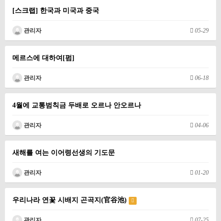
[스크랩] 한국과 미국과 중국
관리자
05-29
메르스에 대하여[펌]
관리자
06-18
4월에 교통범칙금 두배로 오르나 안오르나
관리자
04-06
새해를 여는 이어령선생의 기도문
관리자
01-20
우리나라 연꽃 시배지 곤곡지(官谷池)
관리자
07-25