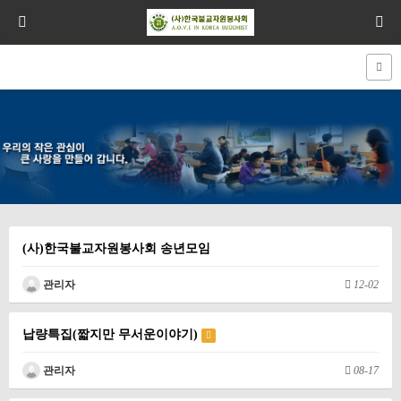
(사)한국불교자원봉사회 송년모임
관리자
12-02
납량특집(짧지만 무서운이야기)
관리자
08-17