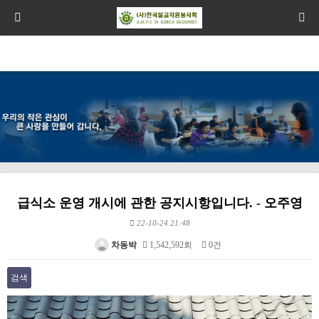
급식소 운영 개시에 관한 공지시항입니다. - 오주영
22-10-24 21:48
차동박
1,542,592회
0건
검색
본문