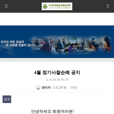
4월 정기사찰순례 공지
16-04-06 09:29
관리자
20,287회
0건
검색
본문
안녕하세요 회원여러분!