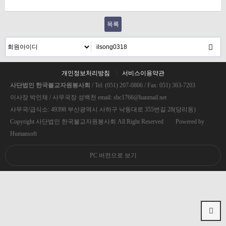
목록
개인정보처리방침
서비스이용약관
사단법인 한국불교자원봉사회
/ Tel: (051) 207-0806 / Fax: 051) 363-7203
이사장 박인채 / 사무국장 성백천 email: sbc1766@hanmail.net
사무국/급식소: 49398 부산광역시 사하구 낙동대로 355번길 28(당리동)
Copyright 사단법인 한국불교자원봉사회 All Right Reserved Powered by
Humansoft
PC 버전으로 보기