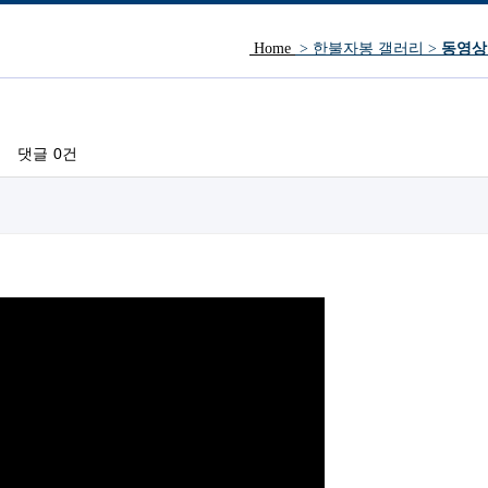
Home
> 한불자봉 갤러리 >
동영상
방문인사.
댓글
0건