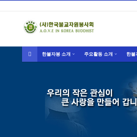
한불자봉 소개
주요활동 소개
한불