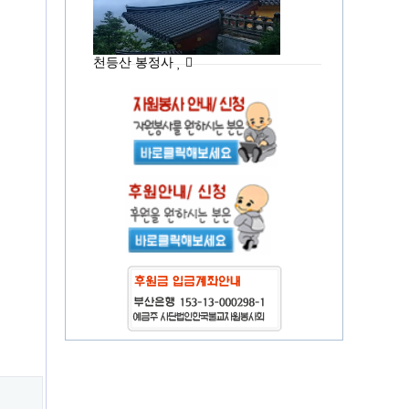
천등산 봉정사