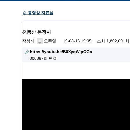
♤ 동영상 자료실
천등산 봉정사
작성자
오주영
19-08-16 19:05
조회
1,802,091회
https://youtu.be/B0XyqWipOGc
306867회 연결