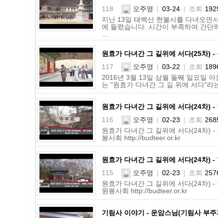
118
오주영
|
03-24
|
조회
192
지난 13일 태백산 현불사를 다녀오면
에 들렸습니다. 시간이 부족하여 간단
…
원효가 다녀간 그 길위에 서다(25차) -
117
오주영
|
03-22
|
조회
189
2016년 3월 13일 삼월 둘째 일요일
는 "원효가 다녀간 그 길 위에 서다"라
원효가 다녀간 그 길위에 서다(24차) -
116
오주영
|
02-23
|
조회
268
원효가 다녀간 그 길위에 서다(24차) -
봉사회 http://budteer.or.kr
원효가 다녀간 그 길위에 서다(24차) 
115
오주영
|
02-23
|
조회
257
원효가 다녀간 그 길위에 서다(24차) -
원봉사회 http://budteer.or.kr
기림사 이야기 - 운암스님(기림사 부주