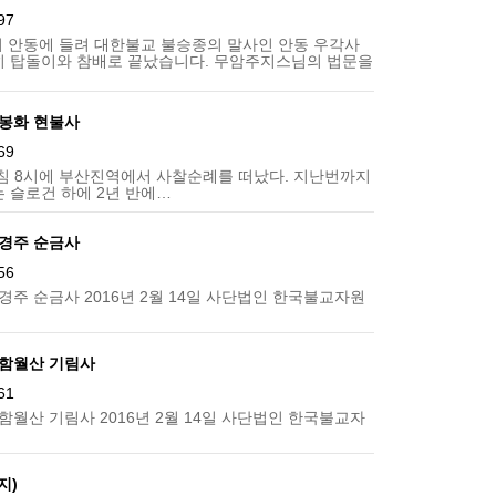
97
서 안동에 들려 대한불교 불승종의 말사인 안동 우각사
히 탑돌이와 참배로 끝났습니다. 무암주지스님의 법문을
 봉화 현불사
69
 아침 8시에 부산진역에서 사찰순례를 떠났다. 지난번까지
는 슬로건 하에 2년 반에…
 경주 순금사
56
 경주 순금사 2016년 2월 14일 사단법인 한국불교자원
- 함월산 기림사
61
 함월산 기림사 2016년 2월 14일 사단법인 한국불교자
지)