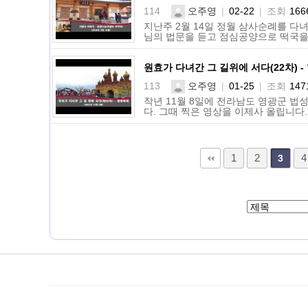
114
오주영
|
02-22
|
조회
166
지난주 2월 14일 정월 삼사순례를 다
님의 법문을 듣고 점심공양으로 떡국을
원효가 다녀간 그 길위에 서다(22차)
113
오주영
|
01-25
|
조회
147
작년 11월 8일에 전라남도 영광군 
다. 그때 찍은 영상을 이제사 올립니다.
다음
맨끝
1
2
4
3