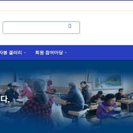
자봉 갤러리
회원 참여마당