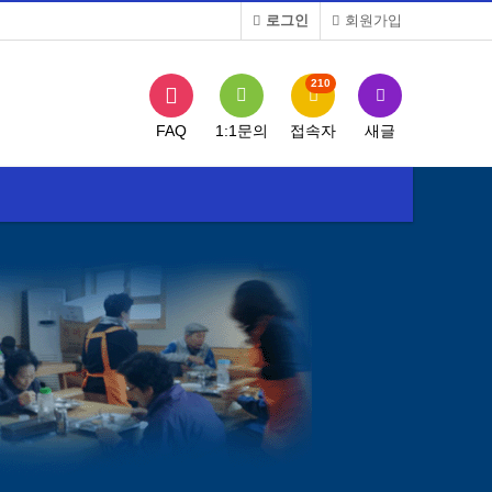
로그인
회원가입
210
FAQ
1:1문의
접속자
새글