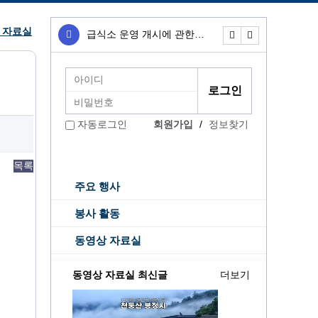
 자료실
급식소 운영 개시에 관한…
무료급식소 운영개
회원가입
/
정보찾기
자동로그인
목록
주요 행사
봉사 활동
동영상 자료실
동영상 자료실 최신글
더보기