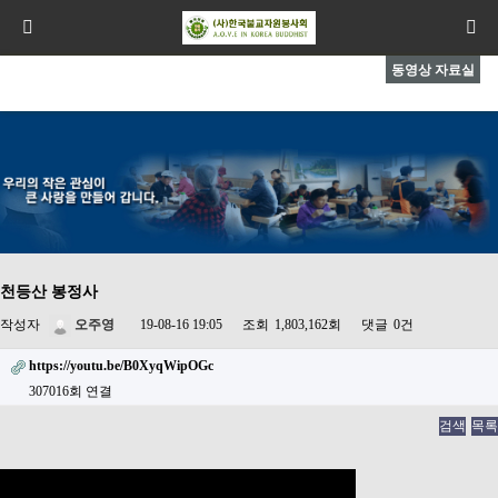
동영상 자료실
천등산 봉정사
작성자
오주영
19-08-16 19:05
조회
1,803,162회
댓글
0건
https://youtu.be/B0XyqWipOGc
307016회 연결
검색
목록