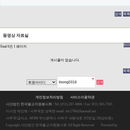
검색
목록
동영상 자료실
RSS
Total 0건
1 페이지
게시물이 없습니다.
목록
개인정보처리방침
서비스이용약관
사단법인 한국불교자원봉사회
/ Tel: (051) 207-0806 / Fax: 051) 363-7203
이사장 박인채 / 사무국장 성백천 email: sbc1766@hanmail.net
사무국/급식소: 49398 부산광역시 사하구 낙동대로 355번길 28(당리동)
Copyright 사단법인 한국불교자원봉사회 All Right Reserved Powered by