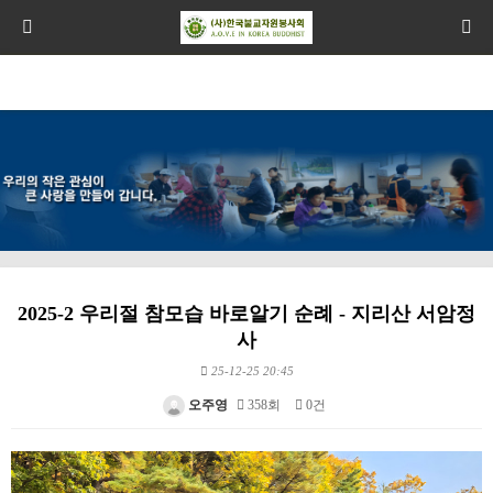
2025-2 우리절 참모습 바로알기 순례 - 지리산 서암정
사
25-12-25 20:45
오주영
358회
0건
본문