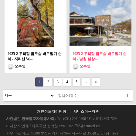
2025-2 우리절 참모습 바로알기 순
2025-2 우리절 참모습 바로알기 순
례 - 지리산 벽…
례 - 남원 실상…
오주영
오주영
1
2
3
4
5
개인정보처리방침
서비스이용약관
사단법인 한국불교자원봉사회
/ Tel: (051) 207-0806 / Fax: 051) 363-7203
이사장 박인채 / 사무국장 성백천 email: sbc1766@hanmail.net
사무국/급식소: 49398 부산광역시 사하구 낙동대로 355번길 28(당리동)