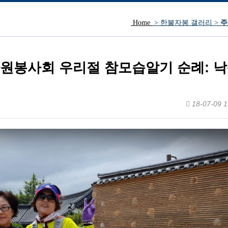
Home
> 한불자봉 갤러리 >
주
방문인사.
교자원봉사회 우리절 참모습알기 순례: 
18-07-09 1