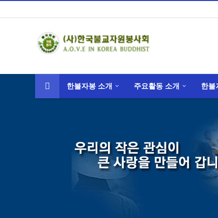
한불자봉 소개
주요활동 소개
한불