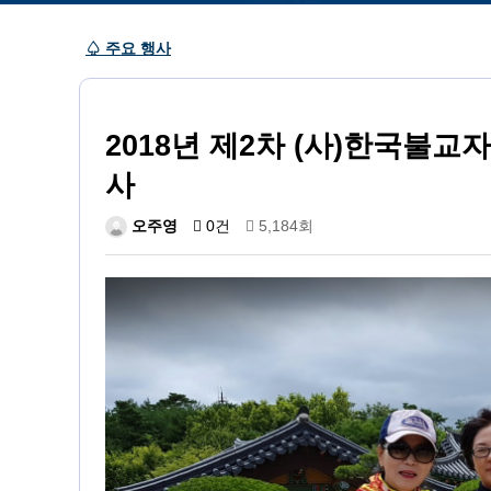
♤ 주요 행사
2018년 제2차 (사)한국불
사
오주영
0건
5,184회