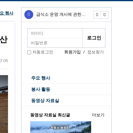
요 행사
급식소 운영 개시에 관한…
무료급식소 운영개
낙산
회원가입
/
정보찾기
자동로그인
3:06
주요 행사
봉사 활동
동영상 자료실
동영상 자료실 최신글
더보기