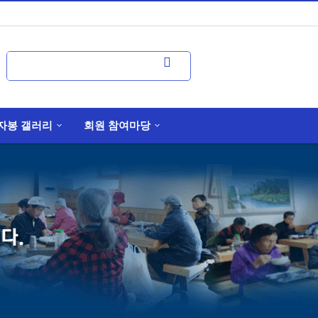
자봉 갤러리
회원 참여마당