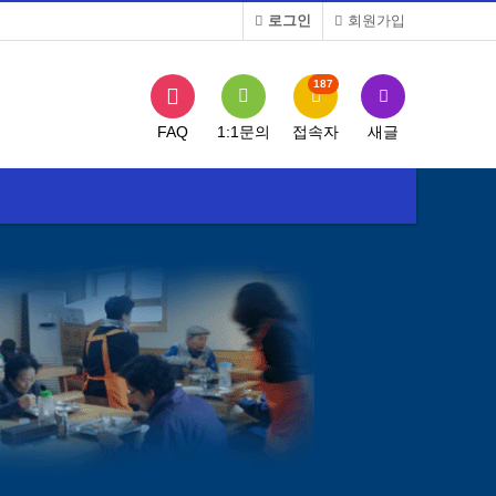
로그인
회원가입
187
FAQ
1:1문의
접속자
새글