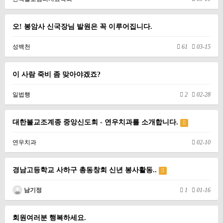
오! 봉암사 신국장님 발원은 꼭 이루어집니다.
성백천
61
03-15
이 사람 죽비 좀 맞아야겠죠?
일법행
2
02-28
대한불교조계종 중앙신도회 - 연우치과를 소개합니다.
연우치과
02-10
경남고등학교 사하구 총동창회 신년 봉사활동..
남기정
1
01-16
회원여러분 행복하세요.