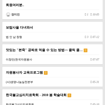
회원여러분..
장미진
1
10-05
보탑사을 다녀와서
법 인 남 창형
3
07-12
맛있는 "본죽" 공짜로 먹을 수 있는 방법~~ 클릭 클…
이창민(한국자원봉사
07-07
자원봉사자 교육프로그램
(사)생명나눔실천본부
05-31
한국불교심리치료학회 - 2010 봄 학술대회
한국불교심리치료학회
05-10