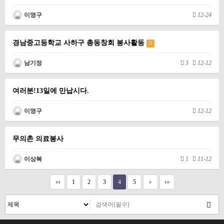
이영구
12-24
경남중고등학교 사하구 총동창회 봉사활동
남기정
3
12-12
여러분!13일에 만납시다.
이영구
12-12
무의촌 의료봉사
이상복
1
11-12
1
2
3
4
5