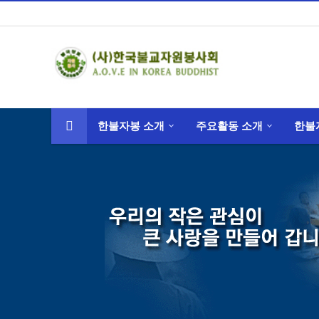
한불자봉 소개
주요활동 소개
한불