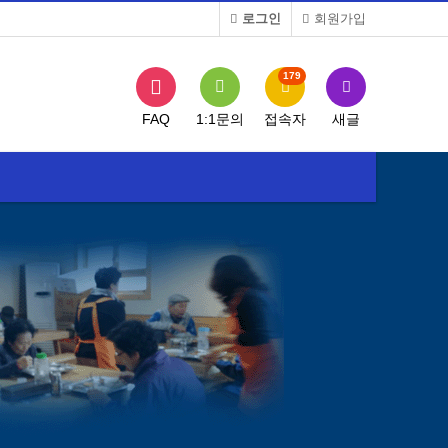
로그인
회원가입
179
FAQ
1:1문의
접속자
새글