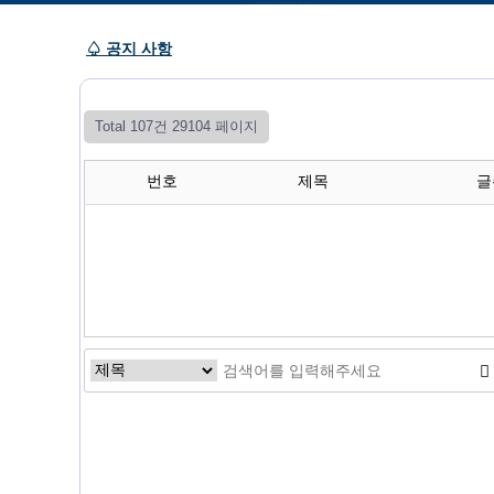
♤ 공지 사항
Total 107건
29104 페이지
번호
제목
글
음
이전