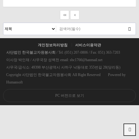
개인정보처리방침
서비스이용약관
사단법인 한국불교자원봉사회
/ Tel: (051) 207-0806 / Fax: 051) 363-7203
이사장 박인채 / 사무국장 성백천 email: sbc1766@hanmail.net
사무국/급식소: 49398 부산광역시 사하구 낙동대로 355번길 28(당리동)
Copyright 사단법인 한국불교자원봉사회 All Right Reserved Powered by
Humansoft
PC 버전으로 보기