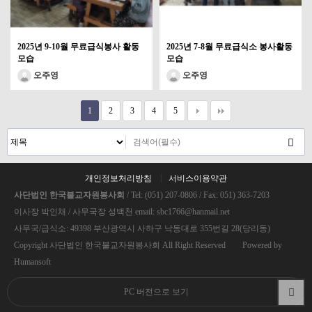
2025년 9-10월 무료급식봉사 활동
2025년 7-8월 무료급식소 봉사활동
모습
모습
오주영
오주영
1
2
3
4
5
개인정보처리방침
서비스이용약관
사단법인 한국불교자원봉사회
/ Tel: (051) 207-0806 / Fax: 051) 363-7203
이사장 박인채 / 사무국장 성백천 email: sbc1766@hanmail.net
사무국/급식소: 49398 부산광역시 사하구 낙동대로 355번길 28(당리동)
Copyright 사단법인 한국불교자원봉사회 All Right Reserved Powered by
Humansoft
PC 버전으로 보기