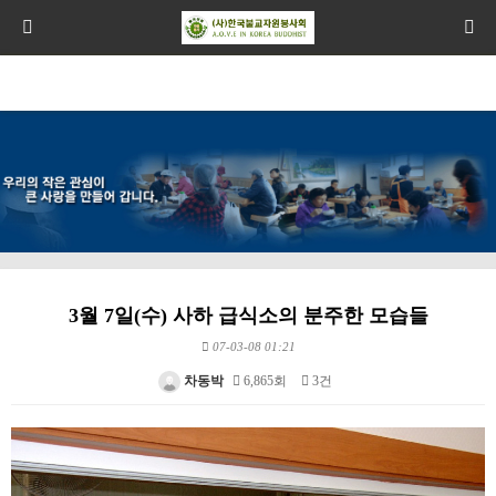
3월 7일(수) 사하 급식소의 분주한 모습들
07-03-08 01:21
차동박
6,865회
3건
본문