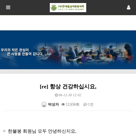
[re] 항상 건강하십시요,
06-12-30 12:02
박성자
12,656회
1건
본문
> 한불봉 회원님 모두 안녕하신지요,