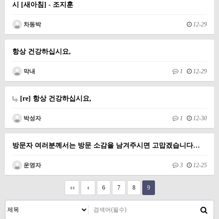
시 [새아침] - 조지훈
차동박
12-29
항상 건강하십시요,
막내
1
12-29
[re] 항상 건강하십시요,
박성자
1
12-30
방문자 여러분께서는 방문 소감을 남겨주시면 고맙겠습니다…
운영자
3
12-25
6
7
8
9