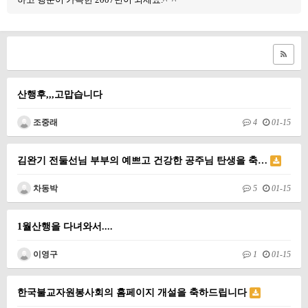
산행후,,,고맙습니다
조중래
4
01-15
김완기 전둘선님 부부의 예쁘고 건강한 공주님 탄생을 축…
차동박
5
01-15
1월산행을 다녀와서....
이영구
1
01-15
한국불교자원봉사회의 홈페이지 개설을 축하드립니다