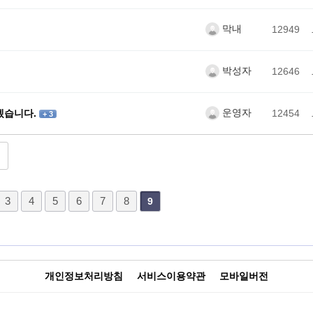
막내
12949
박성자
12646
운영자
겠습니다.
12454
+ 3
3
4
5
6
7
8
9
개인정보처리방침
서비스이용약관
모바일버전