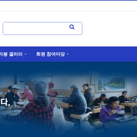
자봉 갤러리
회원 참여마당