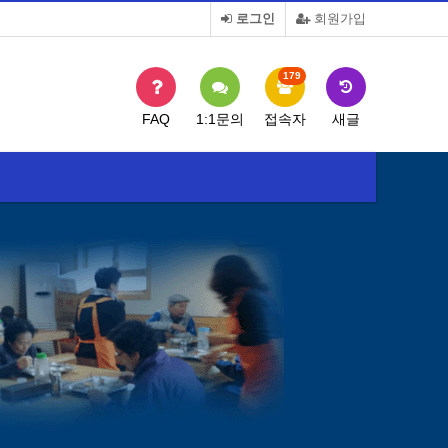
로그인
회원가입
179
FAQ
1:1문의
접속자
새글