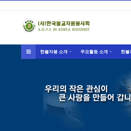
한불자봉 소개
주요활동 소개
한불