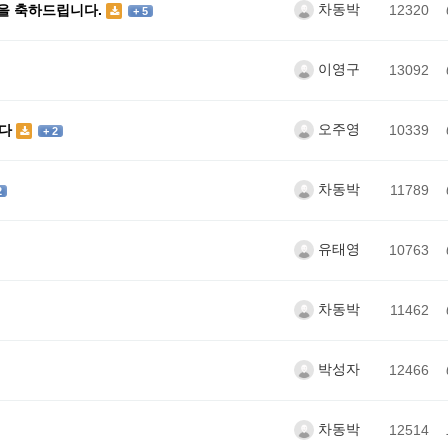
차동박
을 축하드립니다.
12320
+ 5
이영구
13092
오주영
니다
10339
+ 2
차동박
11789
2
유태영
10763
차동박
11462
박성자
12466
차동박
12514