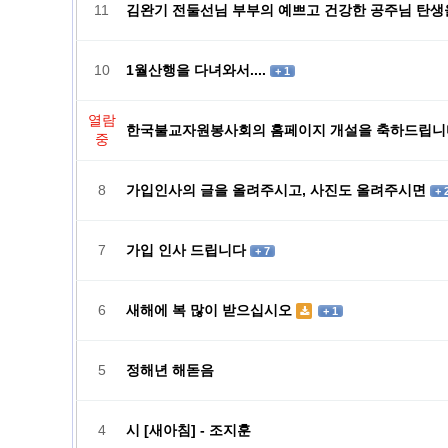
11
김완기 전둘선님 부부의 예쁘고 건강한 공주님 탄생
10
1월산행을 다녀와서....
+ 1
열람
한국불교자원봉사회의 홈페이지 개설을 축하드립
중
8
가입인사의 글을 올려주시고, 사진도 올려주시면
+ 
7
가입 인사 드립니다
+ 7
6
새해에 복 많이 받으십시오
+ 1
5
정해년 해돋음
4
시 [새아침] - 조지훈