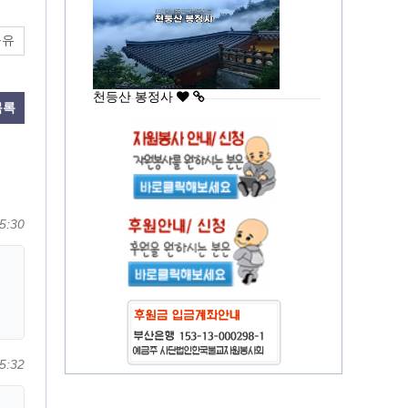
공유
천등산 봉정사
목록
5:30
5:32