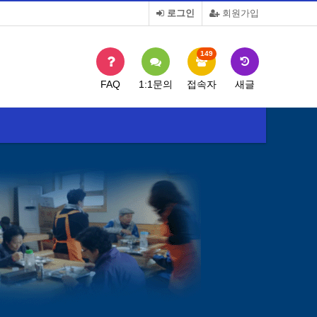
로그인
회원가입
149
FAQ
1:1문의
접속자
새글