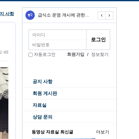
지 사항
급식소 운영 개시에 관한…
무료급식소 운영개
1:48
회원가입
/
정보찾기
자동로그인
공지 사항
회원 게시판
자료실
상담 문의
동영상 자료실 최신글
더보기