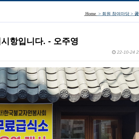
Home
> 회원 참여마당 >
공
방문인사.
시항입니다. - 오주영
22-10-24 2