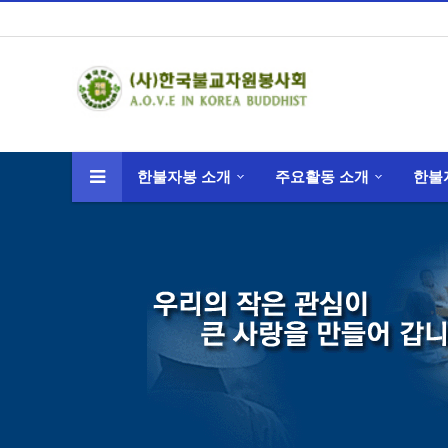
한불자봉 소개
주요활동 소개
한불