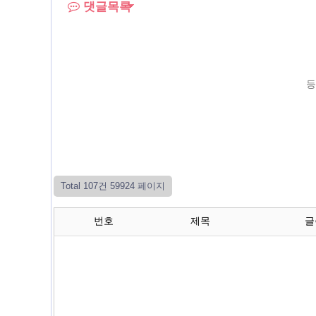
댓글목록
등
Total 107건
59924 페이지
번호
제목
글