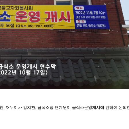
 성백천, 재무이사 강치환, 급식소장 변계원이 급식소운영개시에 관하여 논의