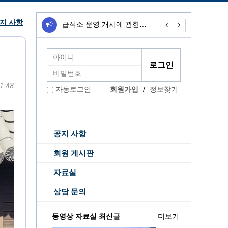
지 사항
급식소 운영 개시에 관한…
무료급식소 운영개
1:48
회원가입
/
정보찾기
자동로그인
공지 사항
회원 게시판
자료실
상담 문의
동영상 자료실 최신글
더보기