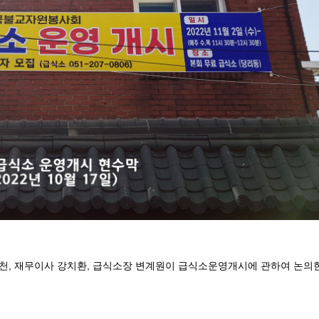
 성백천, 재무이사 강치환, 급식소장 변계원이 급식소운영개시에 관하여 논의