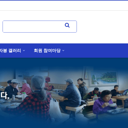
자봉 갤러리
회원 참여마당