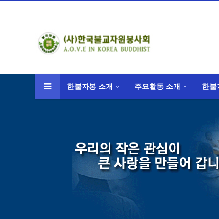
한불자봉 소개
주요활동 소개
한불