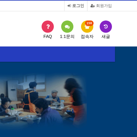
로그인
회원가입
158
FAQ
1:1문의
접속자
새글