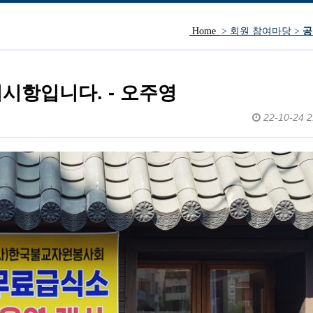
Home
> 회원 참여마당 >
공
방문인사.
시항입니다. - 오주영
22-10-24 2