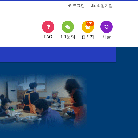
로그인
회원가입
194
FAQ
1:1문의
접속자
새글