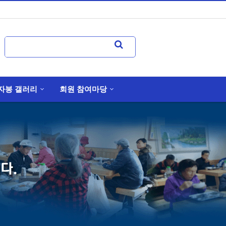
자봉 갤러리
회원 참여마당