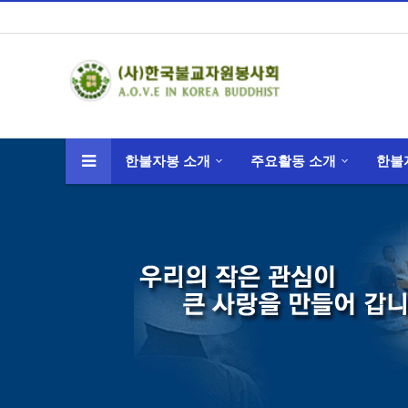
한불자봉 소개
주요활동 소개
한불