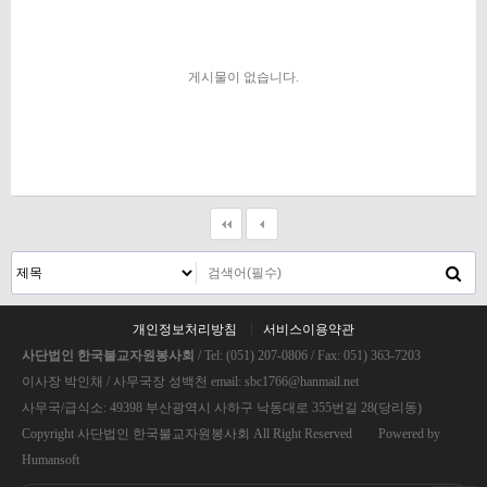
게시물이 없습니다.
개인정보처리방침
서비스이용약관
사단법인 한국불교자원봉사회
/ Tel: (051) 207-0806 / Fax: 051) 363-7203
이사장 박인채 / 사무국장 성백천 email: sbc1766@hanmail.net
사무국/급식소: 49398 부산광역시 사하구 낙동대로 355번길 28(당리동)
Copyright 사단법인 한국불교자원봉사회 All Right Reserved Powered by
Humansoft