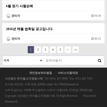
6월 정기 사찰순례
관리자
06-06
2016년 매월 법회일 공고입니다.
관리자
06-01
1
2
3
4
5
개인정보처리방침
서비스이용약관
사단법인 한국불교자원봉사회
/ Tel: (051) 207-0806 / Fax: 051) 363-7203
이사장 박인채 / 사무국장 성백천 email: sbc1766@hanmail.net
사무국/급식소: 49398 부산광역시 사하구 낙동대로 355번길 28(당리동)
Copyright 사단법인 한국불교자원봉사회 All Right Reserved Powered by
Humansoft