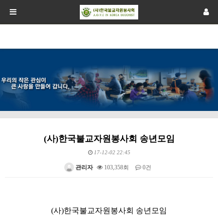
(사)한국불교자원봉사회 송년모임
17-12-02 22:45
관리자
103,358회
0건
본문
(사)한국불교자원봉사회 송년모임