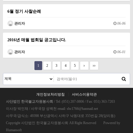
6월 정기 사찰순례
관리자
06-06
2016년 매월 법회일 공고입니다.
관리자
06-01
1
2
3
4
5
개인정보처리방침
서비스이용약관
사단법인 한국불교자원봉사회
/ Tel: (051) 207-0806 / Fax: 051) 363-7203
이사장 박인채 / 사무국장 성백천 email: sbc1766@hanmail.net
사무국/급식소: 49398 부산광역시 사하구 낙동대로 355번길 28(당리동)
Copyright 사단법인 한국불교자원봉사회 All Right Reserved Powered by
Humansoft