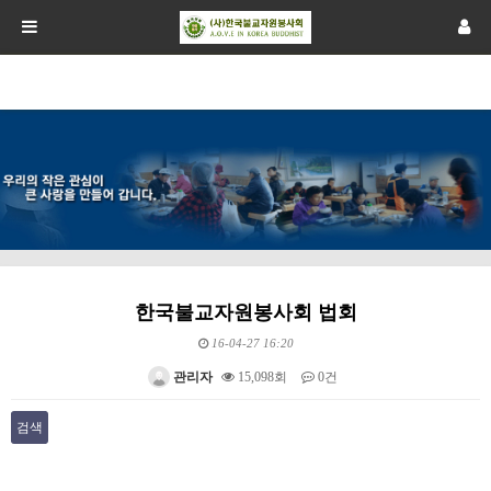
한국불교자원봉사회 법회
16-04-27 16:20
관리자
15,098회
0건
검색
본문