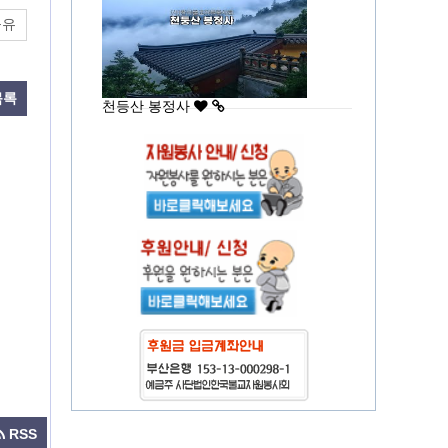
공유
목록
천등산 봉정사
RSS