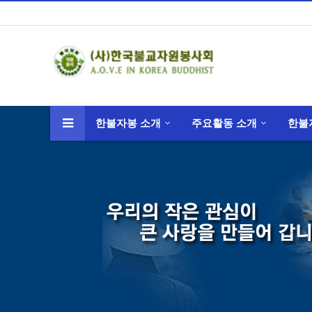
한불자봉 소개
주요활동 소개
한불