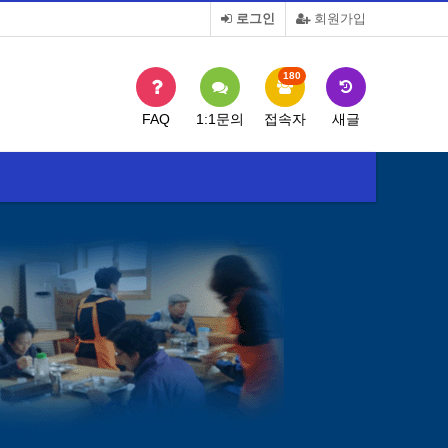
로그인
회원가입
180
FAQ
1:1문의
접속자
새글