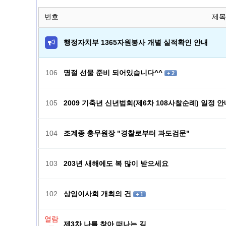
번호
제목
행정자치부 1365자원봉사 개별 실적확인 안내
106
명절 선물 준비 되어있습니다^^
+ 2
105
2009 기축년 신년법회(제6차 108사찰순례) 일정 
104
조계종 총무원장 "경찰로부터 과도검문"
103
203년 새해에도 복 많이 받으세요
102
상임이사회 개최의 건
+ 1
열람
제3차 나를 찾아 떠나는 길