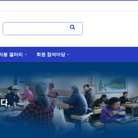
자봉 갤러리
회원 참여마당