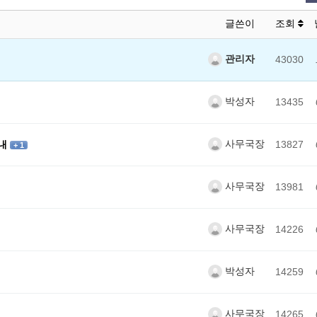
글쓴이
조회
관리자
43030
박성자
13435
사무국장
안내
13827
+ 1
사무국장
13981
사무국장
14226
박성자
14259
사무국장
14265