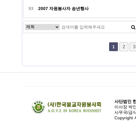
93
2007 자원봉사자 송년행사
맨끝
2
3
1
사단법인 
이사장 박인채 
사무국/급식
Copyrig