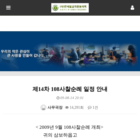
제14차 108사찰순례 일정 안내
09-08-14 20:01
사무국장
14,291회
1건
본문
< 2009년 9월 108사찰순례 개최>
귀의 삼보하옵고