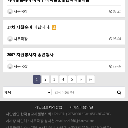
사무국장
03-21
17차 사찰순례 떠납니다.
사무국장
05-08
2007 자원봉사자 송년행사
사무국장
12-06
1
2
3
4
5
개인정보처리방침
서비스이용약관
사단법인 한국불교자원봉사회
/ Tel: (051) 207-0806 / Fax: 051) 363-7203
이사장 박인채 / 사무국장 성백천 email: sbc1766@hanmail.net
사무국/급식소: 49398 부산광역시 사하구 낙동대로 355번길 28(당리동)