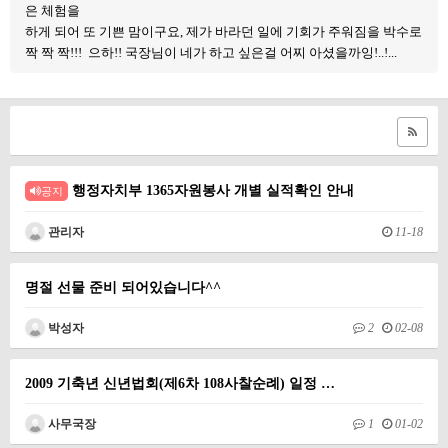
은 체험을
하게 되어 또 기쁜 맘이구요, 제가 바라던 일에 기회가 주워짐을 박수로
짝 짝 짝!!! 으하!! 국장님이 네가 하고 싶은걸 어찌 아셨을까잉!..!...
행정자치부 1365자원봉사 개별 실적확인 안내
공지
관리자
11-18
명절 선물 준비 되어있습니다^^
박성자
2
02-08
2009 기축년 신년법회(제6차 108사찰순례) 일정 …
사무국장
1
01-02