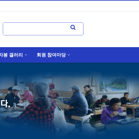
자봉 갤러리
회원 참여마당