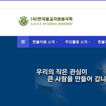
한불자봉 소개
주요활동 소개
한불