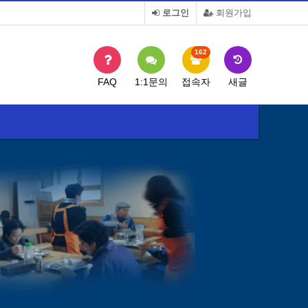
로그인
회원가입
162
FAQ
1:1문의
접속자
새글