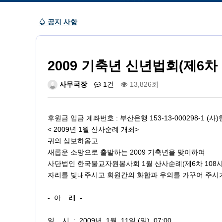
♤ 공지 사항
2009 기축년 신년법회(제6차
사무국장
1건
13,826회
후원금 입금 계좌번호 : 부산은행 153-13-000298-1 (
< 2009년 1월 산사순례 개최>
귀의 삼보하옵고
새롭운 소망으로 출발하는 2009 기축년을 맞이하여
사단법인 한국불교자원봉사회 1월 산사순례(제6차 108
자리를 빛내주시고 회원간의 화합과 우의를 가꾸어 주시
- 아 래 -
일 시 : 2009년 1월 11일 (일) 07:00