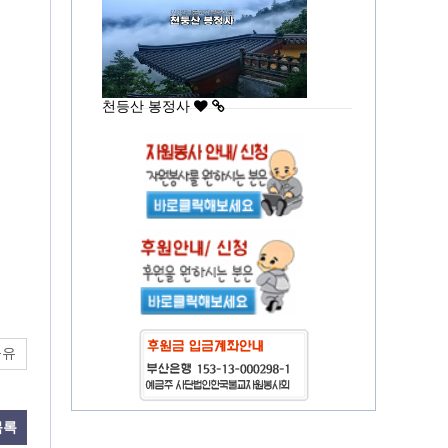
천등산 봉정사
공유
목록