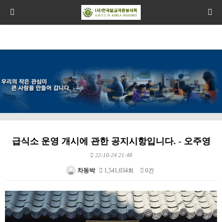
급식소 운영 개시에 관한 공지시항입니다. - 오주영
22-10-24 21:48
차동박
1,541,034회
0건
본문