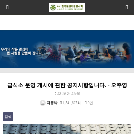
급식소 운영 개시에 관한 공지시항입니다. - 오주영
22-10-24 21:48
차동박
1,541,627회
0건
검색
본문