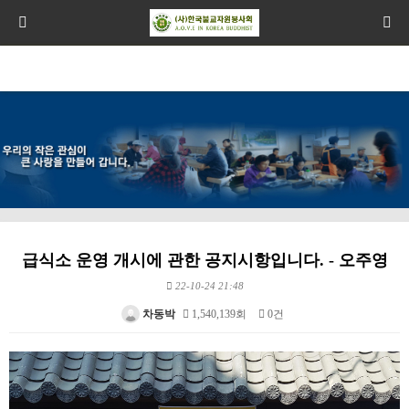
급식소 운영 개시에 관한 공지시항입니다. - 오주영
22-10-24 21:48
차동박
1,540,139회
0건
본문