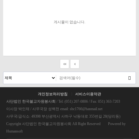
게시물이 없습니다.
개인정보처리방침
서비스이용약관
사단법인 한국불교자원봉사회
/ Tel: (051) 207-0806 / Fax: 051) 363-7203
이사장 박인채 / 사무국장 성백천 email: sbc1766@hanmail.net
사무국/급식소: 49398 부산광역시 사하구 낙동대로 355번길 28(당리동)
Copyright 사단법인 한국불교자원봉사회 All Right Reserved Powered by
Humansoft