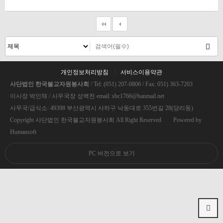
개인정보처리방침
서비스이용약관
사단법인 한국불교자원봉사회
/ Tel: (051) 207-0806 / Fax: 051) 363-7203
이사장 박인채 / 사무국장 성백천 email: sbc1766@hanmail.net
사무국/급식소: 49398 부산광역시 사하구 낙동대로 355번길 28(당리동)
Copyright 사단법인 한국불교자원봉사회 All Right Reserved Powered by
Humansoft
PC 버전으로 보기