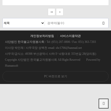
개인정보처리방침
서비스이용약관
사단법인 한국불교자원봉사회
/ Tel: (051) 207-0806 / Fax: 051) 363-7203
이사장 박인채 / 사무국장 성백천 email: sbc1766@hanmail.net
사무국/급식소: 49398 부산광역시 사하구 낙동대로 355번길 28(당리동)
Copyright 사단법인 한국불교자원봉사회 All Right Reserved Powered by
Humansoft
PC 버전으로 보기