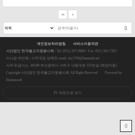
개인정보처리방침
서비스이용약관
사단법인 한국불교자원봉사회
/ Tel: (051) 207-0806 / Fax: 051) 363-7203
이사장 박인채 / 사무국장 성백천 email: sbc1766@hanmail.net
사무국/급식소: 49398 부산광역시 사하구 낙동대로 355번길 28(당리동)
Copyright 사단법인 한국불교자원봉사회 All Right Reserved Powered by
Humansoft
PC 버전으로 보기