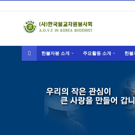
한불자봉 소개
주요활동 소개
한불