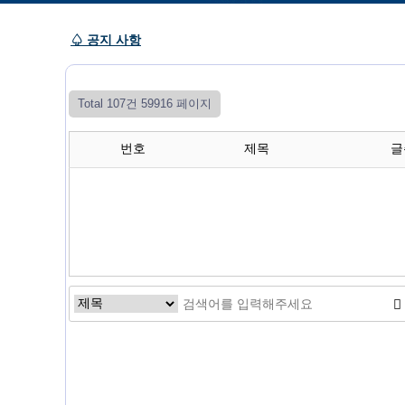
♤ 공지 사항
Total 107건
59916 페이지
번호
제목
글
음
이전