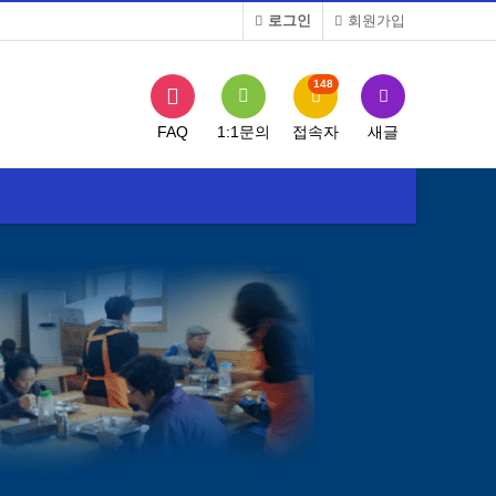
로그인
회원가입
148
FAQ
1:1문의
접속자
새글