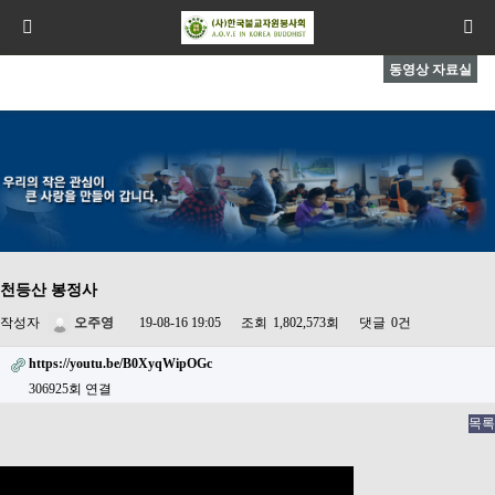
동영상 자료실
천등산 봉정사
작성자
오주영
19-08-16 19:05
조회
1,802,573회
댓글
0건
https://youtu.be/B0XyqWipOGc
306925회 연결
목록