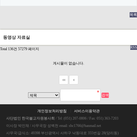
목록
동영상 자료실
RSS
Total 136건
57279 페이지
게시물이 없습니다.
개인정보처리방침
서비스이용약관
사단법인 한국불교자원봉사회
/ Tel: (051) 207-0806 / Fax: 051) 363-7203
이사장 박인채 / 사무국장 성백천 email: sbc1766@hanmail.net
사무국/급식소: 49398 부산광역시 사하구 낙동대로 355번길 28(당리동)