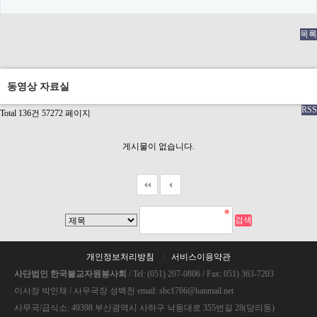
목록
동영상 자료실
RSS
Total 136건
57272 페이지
게시물이 없습니다.
개인정보처리방침
서비스이용약관
사단법인 한국불교자원봉사회
/ Tel: (051) 207-0806 / Fax: 051) 363-7203
이사장 박인채 / 사무국장 성백천 email: sbc1766@hanmail.net
사무국/급식소: 49398 부산광역시 사하구 낙동대로 355번길 28(당리동)