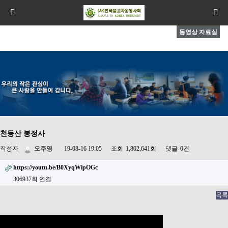
동영상 자료실
천등산 봉정사
작성자
오주영
19-08-16 19:05
조회
1,802,641회
댓글
0건
https://youtu.be/B0XyqWipOGc
306937회 연결
목록