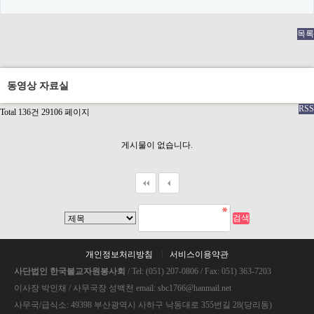
목록
동영상 자료실
RSS
Total 136건
29106 페이지
게시물이 없습니다.
개인정보처리방침
서비스이용약관
사단법인 한국불교자원봉사회
/ Tel: (051) 207-0806 / Fax: 051) 363-7203
이사장 박인채 / 사무국장 성백천 email: sbc1766@hanmail.net
사무국/급식소: 49398 부산광역시 사하구 낙동대로 355번길 28(당리동)