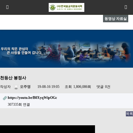
동영상 자료실
천등산 봉정사
작성자
오주영
19-08-16 19:05
조회
1,806,086회
댓글
0건
https://youtu.be/B0XyqWipOGc
307335회 연결
목록