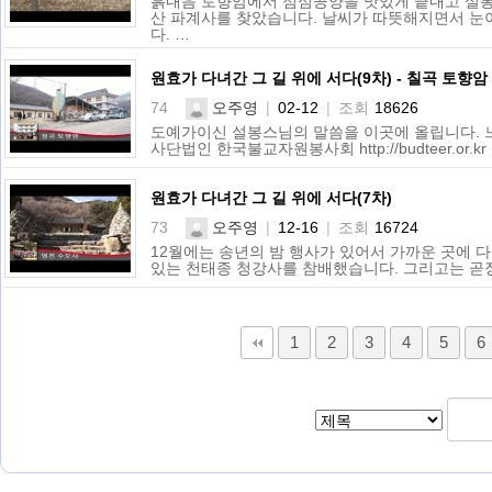
흙내음 토향암에서 점심공양을 맛있게 끝내고 설봉
산 파계사를 찾았습니다. 날씨가 따뜻해지면서 눈
다. …
원효가 다녀간 그 길 위에 서다(9차) - 칠곡 토향
74
오주영
|
02-12
|
조회
18626
도예가이신 설봉스님의 말씀을 이곳에 올립니다. 
사단법인 한국불교자원봉사회 http://budteer.or.kr
원효가 다녀간 그 길 위에 서다(7차)
73
오주영
|
12-16
|
조회
16724
12월에는 송년의 밤 행사가 있어서 가까운 곳에 
있는 천태종 청강사를 참배했습니다. 그리고는 곧장
다음
맨끝
1
2
3
4
5
6