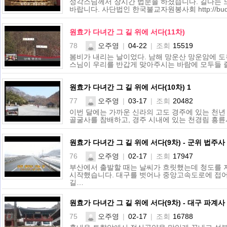
성각스님께서 장시간 법문을 하셨습니다. 길다는 
바랍니다. 사단법인 한국불교자원봉사회 http://budtee
원효가 다녀간 그 길 위에 서다(11차)
78
오주영
|
04-22
|
조회
15519
봄비가 내리는 날이었다. 남해 망운산 망운암에 도
스님이 우리를 반갑게 맞아주시는 바람에 모두들 즐
원효가 다녀간 그 길 위에 서다(10차)
1
77
오주영
|
03-17
|
조회
20482
이번 달에는 가까운 신라의 고도 경주에 있는 천년
골굴사를 참배하고, 경주 시내에 있는 천경림 흥
원효가 다녀간 그 길 위에 서다(9차) - 군위 법주사
76
오주영
|
02-17
|
조회
17947
부산에서 출발할 때는 날씨가 흐릿했는데 청도를 
시작했습니다. 대구를 벗어나 중앙고속도로에 접어
길…
원효가 다녀간 그 길 위에 서다(9차) - 대구 파계사
75
오주영
|
02-17
|
조회
16788