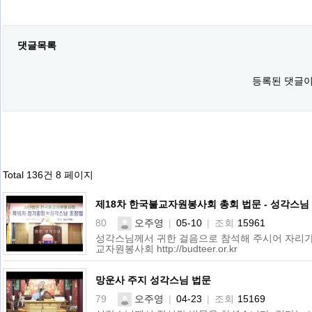
댓글목록
등록된 댓글이
Total 136건
8 페이지
제18차 한국불교자원봉사회 총회 법문 - 성각스님
80
오주영
|
05-10
|
조회
15961
성각스님께서 귀한 걸음으로 참석해 주시어 자리가
교자원봉사회 http://budteer.or.kr
망운사 주지 성각스님 법문
79
오주영
|
04-23
|
조회
15169